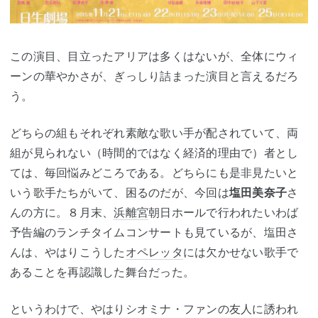
この演目、目立ったアリアは多くはないが、全体にウィ
ーンの華やかさが、ぎっしり詰まった演目と言えるだろ
う。
どちらの組もそれぞれ素敵な歌い手が配されていて、両
組が見られない（時間的ではなく経済的理由で）者とし
ては、毎回悩みどころである。どちらにも是非見たいと
いう歌手たちがいて、困るのだが、今回は
塩田美奈子
さ
んの方に。８月末、
浜離宮
朝日ホールで行われたいわば
予告編のランチタイムコンサートも見ているが、塩田さ
んは、やはりこうした
オペレッタ
には欠かせない歌手で
あることを再認識した舞台だった。
というわけで、やはりシオミナ・ファンの友人に誘われ