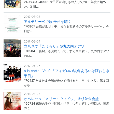
240831&240901 大田区が鳴りもの入りで2019年度に始め
た、足掛…
2017-08-08
アルテリーベで原 千裕を聴く
170807 台風が近づく中、またも西新橋のアルテリーベへ。今
日は…
2017-05-04
立ち見で「こうもり」＠丸の内オアゾ
170504 「告解」を見終わって、すぐ東京駅へ。丸の内オアゾ
のロ…
2017-04-27
a la carte!! Vol.9 「フィガロの結婚 あるいは狂おしき
半日」
170427 たまたま会場が歩いて行けるところでもあり、第１回
から…
2016-07-25
オペレッタ「メリー・ウィドウ」＠杉並公会堂
160724 伝統の手作り区民オペラ、今年も嬉しい演目だ。毎度
のこ…