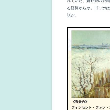
れていた、嬉野茶の茶箱
る経緯からか、
ゴッホ
は
話だ。