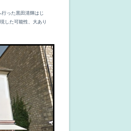
へ行った
黒田清輝
はじ
現した可能性、大あり