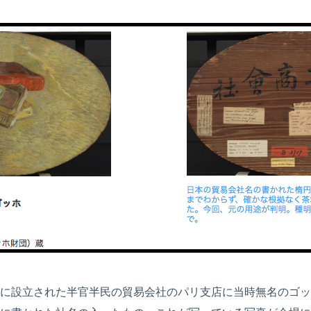
に設立された半官半民の貿易会社のパリ支店に当時無名の
ゴッ