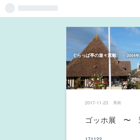
ぐらっぱ亭の遊々素敵
200
2017
-
11
-
23
美術
ゴッホ展 〜 
171122