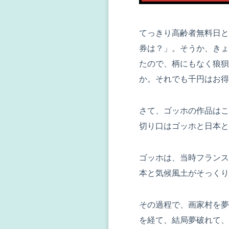
てっきり
高齢
者無料日と
券は？」。そうか、きょ
たので、柄にもなく狼狽
か。それでも千円はお得感
さて、
ゴッホ
の作品はこ
切り口は
ゴッホ
と日本と
ゴッホ
は、当時フランス
本と気候風土が
そっくり
その過程で、画家村を夢
を経て、結局夢破れて、