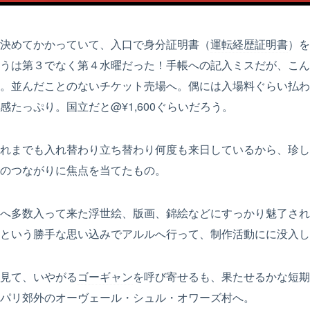
決めてかかっていて、入口で身分証明書（
運転経歴証明書
）を
うは第３でなく第４水曜だった！手帳への記入ミスだが、こん
。並んだことのないチケット売場へ。偶には入場料ぐらい払わ
たっぷり。国立だと@¥1,600ぐらいだろう。
れまでも入れ替わり立ち替わり何度も来日しているから、珍し
のつながりに焦点を当てたもの。
へ多数入って来た浮世絵、版画、錦絵などにすっかり魅了され
という勝手な思い込みでアルルへ行って、制作活動にに没入し
見て、いやがる
ゴーギャン
を呼び寄せるも、果たせるかな短期
パリ郊外のオーヴェール・シュル・オワーズ村へ。