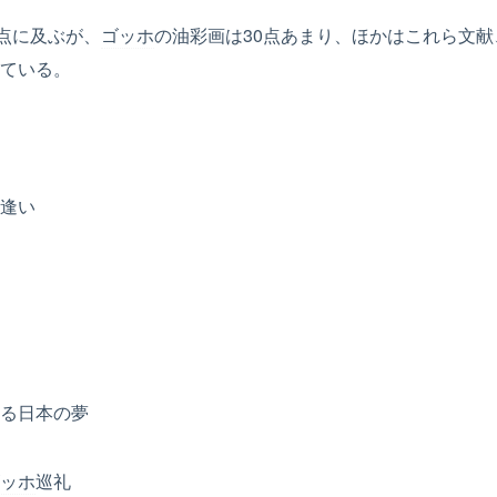
1点に及ぶが、
ゴッホ
の油彩画は30点あまり、ほかはこれら文献
ている。
逢い
る日本の夢
ッホ
巡礼