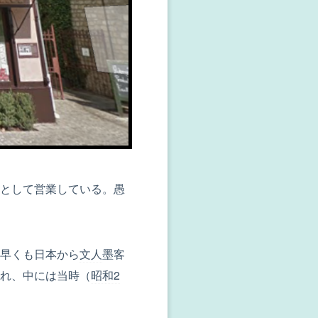
として営業している。愚
早くも日本から
文人
墨客
れ、中には当時（
昭和2