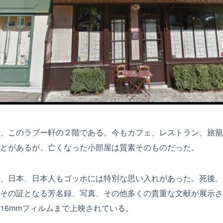
、このラブー軒の２階である。今もカフェ、レストラン、旅籠
とがあるが、亡くなった小部屋は質素そのものだった。
、日本、日本人も
ゴッホ
には特別な思い入れがあった。死後、
その証となる芳名録、写真、その他多くの貴重な文献が展示さ
16mmフィルムまで上映されている。